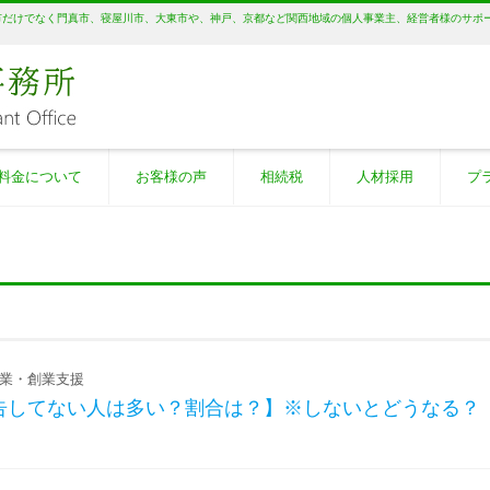
市だけでなく門真市、寝屋川市、大東市や、神戸、京都など関西地域の個人事業主、経営者様のサポ
料金について
お客様の声
相続税
人材採用
プ
業・創業支援
告してない人は多い？割合は？】※しないとどうなる？