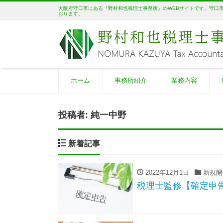
大阪府守口市にある『野村和也税理士事務所』のWEBサイトです。守口
おります。
ホーム
事務所紹介
業務内容
投稿者:
純一中野
新着記事
2022年12月1日
新規開
税理士監修【確定申